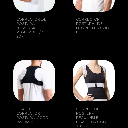
CORRECTOR DE
CORRECTOR
POSTURA
POSTURAL DE
UNIVERSAL
NEOPRENE / COD.
REGULABLE / COD.
E1
307
CHALECO
CORRECTOR DE
CORRECTOR
POSTURA
POSTURAL / COD.
REGULABLE
P201WE2
ELÁSTICO / COD.
305